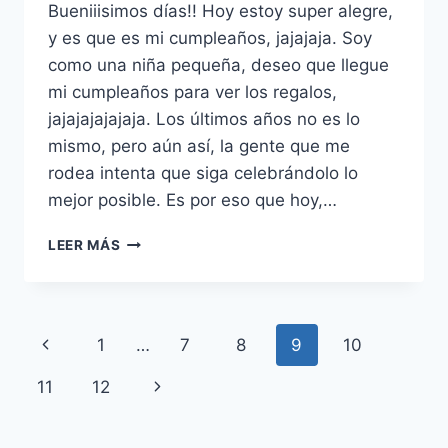
Bueniiisimos días!! Hoy estoy super alegre,
y es que es mi cumpleaños, jajajaja. Soy
como una niña pequeña, deseo que llegue
mi cumpleaños para ver los regalos,
jajajajajajaja. Los últimos años no es lo
mismo, pero aún así, la gente que me
rodea intenta que siga celebrándolo lo
mejor posible. Es por eso que hoy,…
A
LEER MÁS
TOUCH
OF
COLOUR
Navegación
Página
1
…
7
8
9
10
de
anterior
Siguiente
11
12
página
página